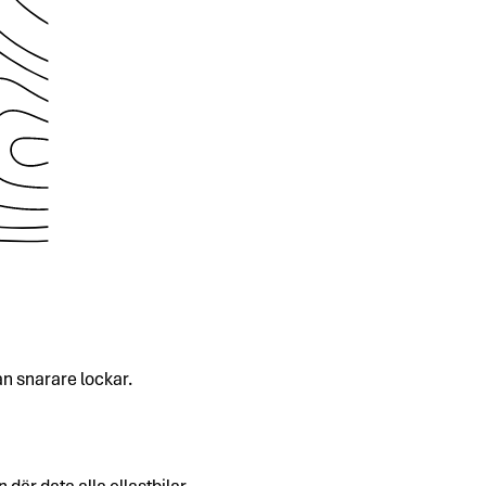
an snarare lockar.
 där data alla ellastbilar