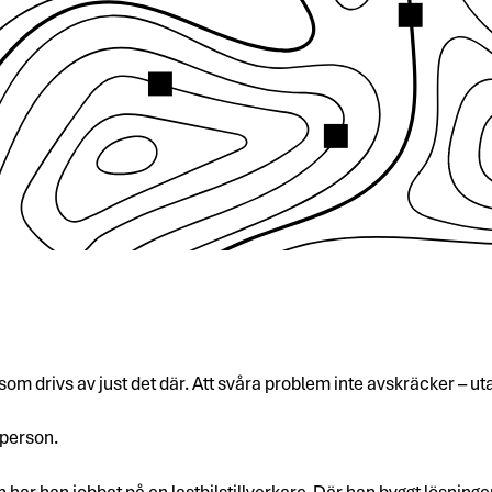
 som drivs av just det där. Att svåra problem inte avskräcker – ut
 person.
 har han jobbat på en lastbilstillverkare. Där han byggt lösningen