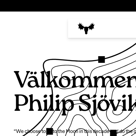
Välkomme
Philip Sjövi
“We choose to go to the Moon in this decade and do the o