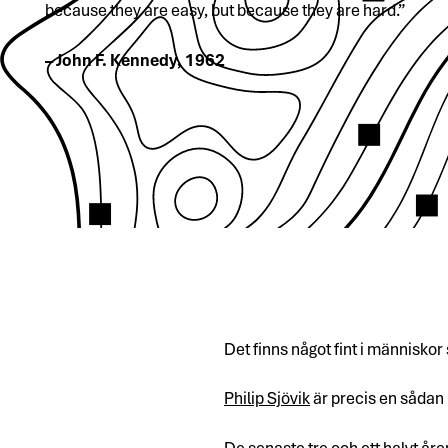
because they are easy, but because they are hard.”
– John F. Kennedy, 1962
Det finns något fint i människor
Philip Sjövik
är precis en sådan
De senaste tre och ett halvt åren