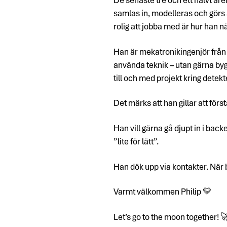
samlas in, modelleras och görs
rolig att jobba med är hur han n
Han är mekatronikingenjör från 
använda teknik – utan gärna by
till och med projekt kring detekt
Det märks att han gillar att först
Han vill gärna gå djupt in i ba
”lite för lätt”.
Han dök upp via kontakter. När
Varmt välkommen Philip 💛
Let’s go to the moon together! 