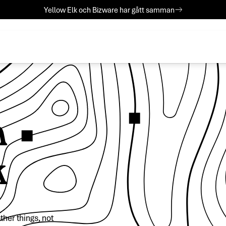
Yellow Elk och Bizware har gått samman
n
k
ther things, not