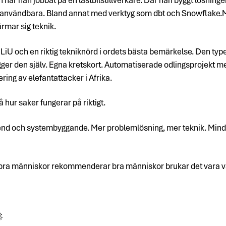
 användbara. Bland annat med verktyg som dbt och Snowflake.M
ärmar sig teknik.
LiU och en riktig tekniknörd i ordets bästa bemärkelse. Den type
gger den själv. Egna kretskort. Automatiserade odlingsprojekt 
ering av elefantattacker i Afrika.
å hur saker fungerar på riktigt.
ckend och systembyggande. Mer problemlösning, mer teknik. Mindre
 bra människor rekommenderar bra människor brukar det vara vär
