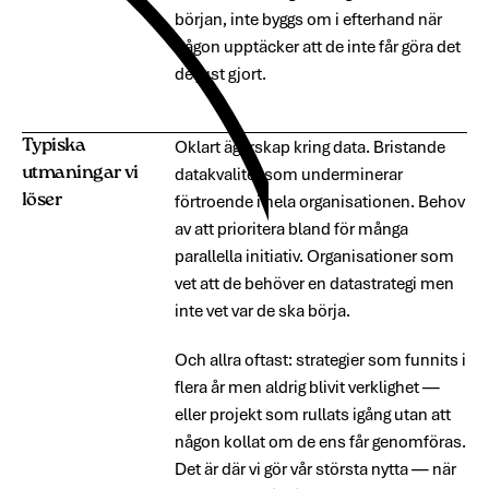
början, inte byggs om i efterhand när
någon upptäcker att de inte får göra det
de just gjort.
Typiska
Oklart ägarskap kring data. Bristande
utmaningar vi
datakvalitet som underminerar
löser
förtroende i hela organisationen. Behov
av att prioritera bland för många
parallella initiativ. Organisationer som
vet att de behöver en datastrategi men
inte vet var de ska börja.
Och allra oftast: strategier som funnits i
flera år men aldrig blivit verklighet —
eller projekt som rullats igång utan att
någon kollat om de ens får genomföras.
Det är där vi gör vår största nytta — när