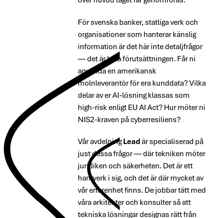
För svenska banker, statliga verk och
organisationer som hanterar känslig
information är det här inte detaljfrågor
— det är hela förutsättningen. Får ni
använda en amerikansk
molnleverantör för era kunddata? Vilka
delar av er AI-lösning klassas som
high-risk enligt EU AI Act? Hur möter ni
NIS2-kraven på cyberresiliens?
Vår avdelning
Lead
är specialiserad på
just dessa frågor — där tekniken möter
juridiken och säkerheten. Det är ett
hantverk i sig, och det är där mycket av
vår erfarenhet finns. De jobbar tätt med
våra arkitekter och konsulter så att
tekniska lösningar designas rätt från