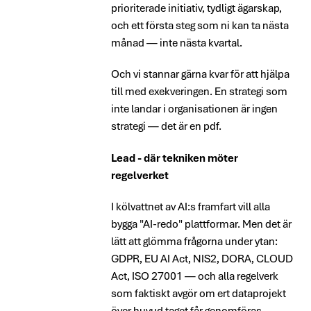
prioriterade initiativ, tydligt ägarskap,
och ett första steg som ni kan ta nästa
månad — inte nästa kvartal.
Och vi stannar gärna kvar för att hjälpa
till med exekveringen. En strategi som
inte landar i organisationen är ingen
strategi — det är en pdf.
Lead - där tekniken möter
regelverket
I kölvattnet av AI:s framfart vill alla
bygga "AI-redo" plattformar. Men det är
lätt att glömma frågorna under ytan:
GDPR, EU AI Act, NIS2, DORA, CLOUD
Act, ISO 27001 — och alla regelverk
som faktiskt avgör om ert dataprojekt
över huvud taget får genomföras.