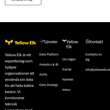
Footer
Tjänster
Yellow
Kontakt
Elk
Data Platform
Kontakta en
Yellow Elk är ett
Om älgen
älg
expertbolag som
Analytics & BI
hjälper
Karriär
info@yellowelk.s
organisationer att
AI/ML
använda sin data
Nyheter
Data Strategy
för att fatta bättre
Intera
beslut. Vi
kombinerar
teknisk