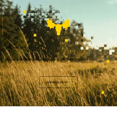
Tulossa pian
Vieraile englanninkielisellä sivustollamme sillä välin
yellowelk.se/en