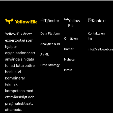
Footer
Tjänster
Yellow
Kontakt
Elk
Data Platform
Kontakta en
Yellow Elk är ett
Om älgen
älg
expertbolag som
Analytics & BI
hjälper
Karriär
info@yellowelk.s
organisationer att
AI/ML
använda sin data
Nyheter
Data Strategy
för att fatta bättre
Intera
beslut. Vi
kombinerar
teknisk
kompetens med
ett mänskligt och
pragmatiskt sätt
att arbeta.