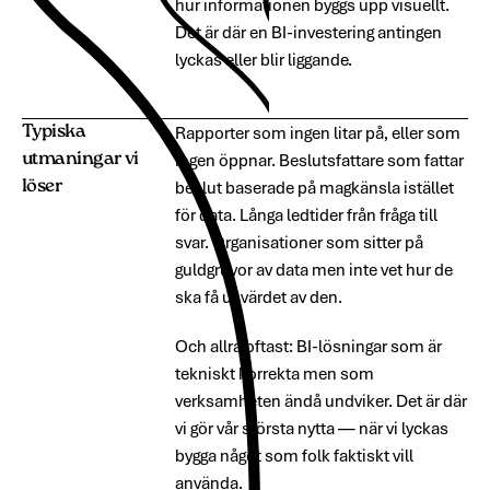
hur informationen byggs upp visuellt.
Det är där en BI-investering antingen
lyckas eller blir liggande.
Typiska
Rapporter som ingen litar på, eller som
utmaningar vi
ingen öppnar. Beslutsfattare som fattar
löser
beslut baserade på magkänsla istället
för data. Långa ledtider från fråga till
svar. Organisationer som sitter på
guldgruvor av data men inte vet hur de
ska få ut värdet av den.
Och allra oftast: BI-lösningar som är
tekniskt korrekta men som
verksamheten ändå undviker. Det är där
vi gör vår största nytta — när vi lyckas
bygga något som folk faktiskt vill
använda.