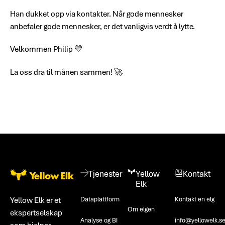
Han dukket opp via kontakter. Når gode mennesker
anbefaler gode mennesker, er det vanligvis verdt å lytte.
Velkommen Philip 💛
La oss dra til månen sammen! 🚀
Bunntekst
Tjenester
Yellow
Kontakt
Elk
Dataplattform
Kontakt en elg
Yellow Elk er et
Om elgen
ekspertselskap
Analyse og BI
info@yellowelk.s