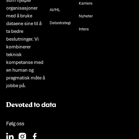
som hjelper
Karriere
organisasjoner
AI/ML
med å bruke
Nyheter
Datastrategi
dataene sine til å
Intera
ta bedre
beslutninger. Vi
kombinerer
teknisk
kompetanse med
en human og
pragmatisk måte å
jobbe på.
Følg oss