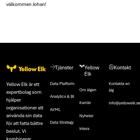
välkommen Johan!
Footer
Tjänster
Yellow
Kontakt
Elk
Data Platform
Kontakta en
Yellow Elk är ett
Om älgen
älg
expertbolag som
Analytics & BI
hjälper
Karriär
info@yellowelk.s
organisationer att
AI/ML
använda sin data
Nyheter
Data Strategy
för att fatta bättre
Intera
beslut. Vi
kombinerar