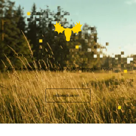
Tulossa pian
Vieraile englanninkielisellä sivustollamme sillä välin
yellowelk.se/en