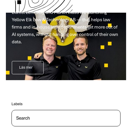
Daniel Lönnberg and Martin Wass are launching
Yellow Elk Law & Technology AB — that helps law
firms and in-house legal departments get more out of
AI systems, without handing over control of their own
data.
Läs mer
Labels