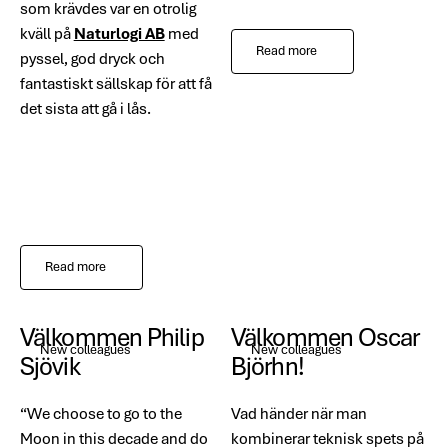
som krävdes var en otrolig
kväll på
Naturlogi AB
med
Read more
pyssel, god dryck och
fantastiskt sällskap för att få
det sista att gå i lås.
Read more
Välkommen Philip
Välkommen Oscar
New colleagues
New colleagues
Sjövik
Björhn!
“We choose to go to the
Vad händer när man
Moon in this decade and do
kombinerar teknisk spets på