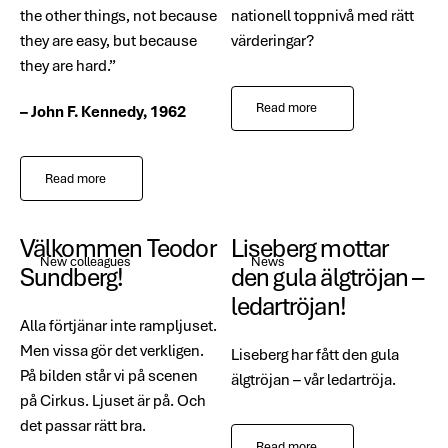
the other things, not because
nationell toppnivå med rätt
they are easy, but because
värderingar?
they are hard.”
Read more
– John F. Kennedy, 1962
Read more
Välkommen Teodor
Liseberg mottar
New colleagues
News
Sundberg!
den gula älgtröjan –
ledartröjan!
Alla förtjänar inte rampljuset.
Men vissa gör det verkligen.
Liseberg har fått den gula
På bilden står vi på scenen
älgtröjan – vår ledartröja.
på Cirkus. Ljuset är på. Och
det passar rätt bra.
Read more