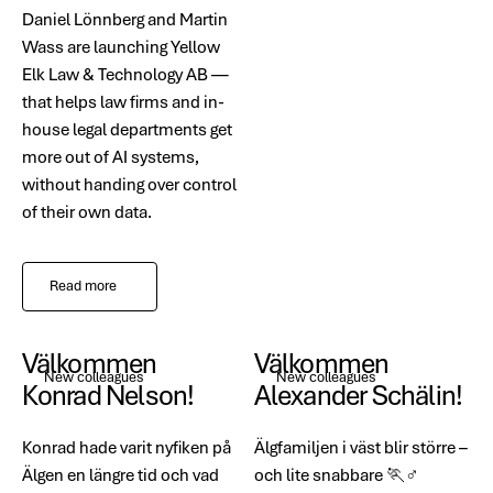
Daniel Lönnberg and Martin
Wass are launching Yellow
Elk Law & Technology AB —
that helps law firms and in-
house legal departments get
more out of AI systems,
without handing over control
of their own data.
Read more
Välkommen
Välkommen
New colleagues
New colleagues
Konrad Nelson!
Alexander Schälin!
Konrad hade varit nyfiken på
Älgfamiljen i väst blir större –
Älgen en längre tid och vad
och lite snabbare 🏃♂️