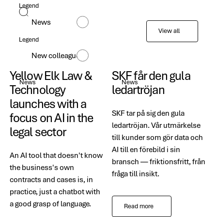
Legend
News
View all
Legend
New colleagues
Yellow Elk Law &
SKF får den gula
News
News
Technology
ledartröjan
launches with a
SKF tar på sig den gula
focus on AI in the
ledartröjan. Vår utmärkelse
legal sector
till kunder som gör data och
AI till en förebild i sin
An AI tool that doesn't know
bransch — friktionsfritt, från
the business's own
fråga till insikt.
contracts and cases is, in
practice, just a chatbot with
a good grasp of language.
Read more