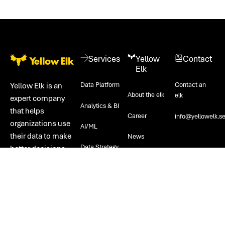
Footer
Services
Yellow
Contact
Elk
Data Platform
Contact an
Yellow Elk is an
About the elk
elk
expert company
Analytics & BI
that helps
Career
info@yellowelk.s
organizations use
AI/ML
their data to make
News
Data Strategy
better decisions.
Intera
We combine
technical
expertise with a
humane and
pragmatic way of
working.