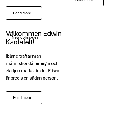
Read more
Välkommen Edwin
New colleagues
Kardefelt!
Ibland träffar man
människor där energin och
glädjen märks direkt. Edwin
är precis en sådan person.
Read more