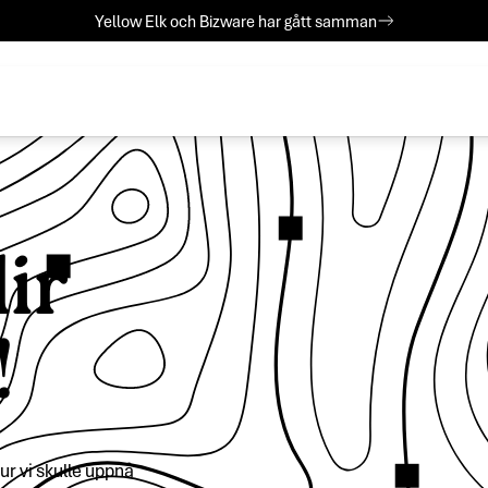
Yellow Elk och Bizware har gått samman
lir
!
ur vi skulle uppnå