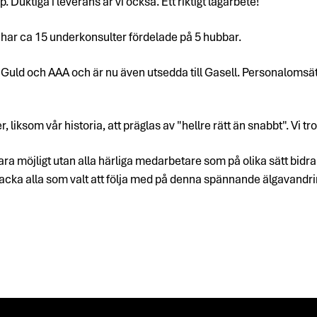
. Duktiga i leverans är vi också. Ett riktigt lagarbete!
h har ca 15 underkonsulter fördelade på 5 hubbar.
uld och AAA och är nu även utsedda till Gasell. Personalomsättni
 liksom vår historia, att präglas av "hellre rätt än snabbt". Vi tro
vara möjligt utan alla härliga medarbetare som på olika sätt bidrar
tacka alla som valt att följa med på denna spännande älgavandring