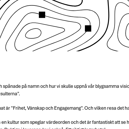
och spånade på namn och hur vi skulle uppnå vår blygsamma vision
sulterna".
t är "Frihet, Vänskap och Engagemang". Och vilken resa det har 
n kultur som speglar värdeorden och det är fantastiskt att se hur 