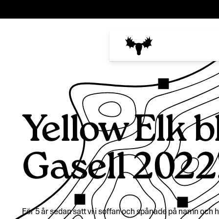
Yellow Elk b
Gasell 2022
För 5 år sedan satt vi i soffan och spånade på namn och h