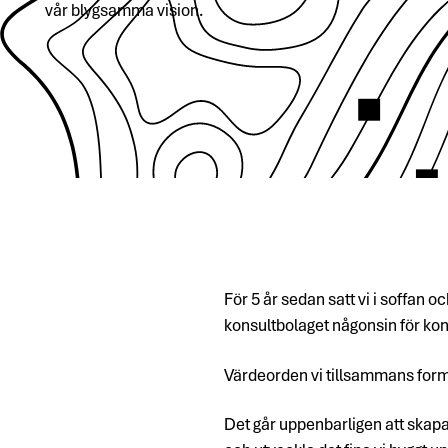
vår blygsamma vision.
För 5 år sedan satt vi i soffan 
konsultbolaget någonsin för kon
Värdeorden vi tillsammans forma
Det går uppenbarligen att skapa e