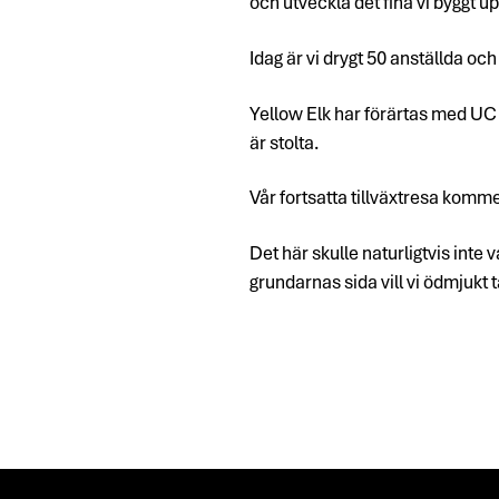
och utveckla det fina vi byggt upp
Idag är vi drygt 50 anställda oc
Yellow Elk har förärtas med UC G
är stolta.
Vår fortsatta tillväxtresa kommer,
Det här skulle naturligtvis inte 
grundarnas sida vill vi ödmjukt 