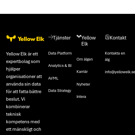
Footer
Tjänster
Yellow
Kontakt
Elk
Data Platform
Kontakta en
Yellow Elk är ett
Om älgen
älg
expertbolag som
Analytics & BI
hjälper
Karriär
info@yellowelk.s
organisationer att
AI/ML
använda sin data
Nyheter
Data Strategy
för att fatta bättre
Intera
beslut. Vi
kombinerar
teknisk
kompetens med
ett mänskligt och