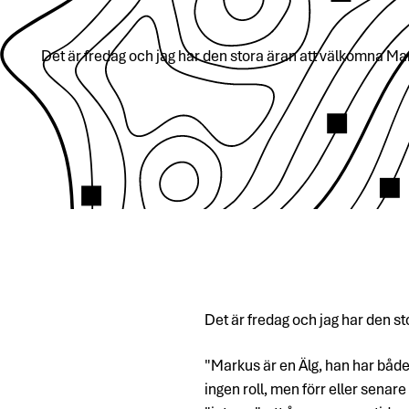
Det är fredag och jag har den stora äran att välkomna M
Det är fredag och jag har den st
"Markus är en Älg, han har både
ingen roll, men förr eller senare 