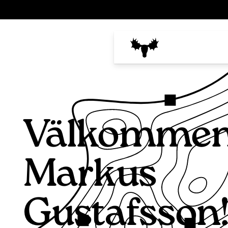
Välkomme
Markus
Gustafsson