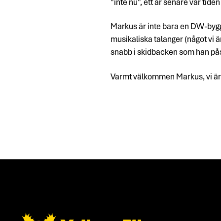
"inte nu", ett år senare var ti
Markus är inte bara en DW-bygga
musikaliska talanger (något vi är
snabb i skidbacken som han pås
Varmt välkommen Markus, vi är så
Footer