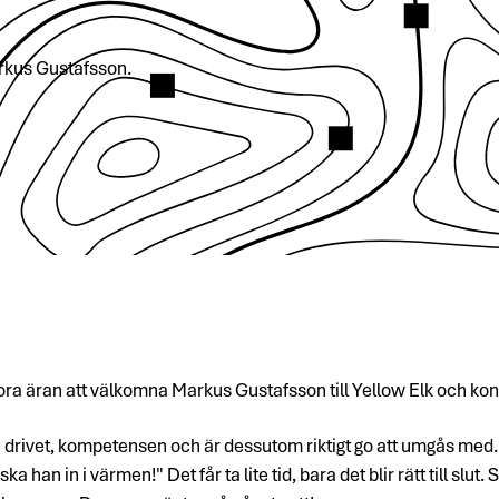
arkus Gustafsson.
ora äran att välkomna Markus Gustafsson till Yellow Elk och kont
 drivet, kompetensen och är dessutom riktigt go att umgås med. 
ska han in i värmen!" Det får ta lite tid, bara det blir rätt till sl