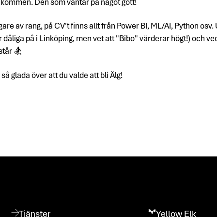
den kommen. Den som väntar på något gott!
re av rang, på CV't finns allt från Power BI, ML/AI, Python osv.
 dåliga på i Linköping, men vet att "Bibo" värderar högt!) och vec
tår 🏂
 glada över att du valde att bli Älg!
Tjänster
Yellow Elk