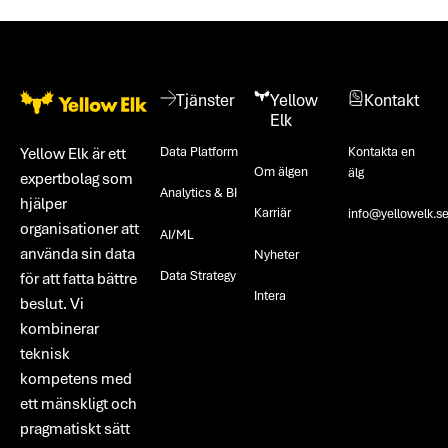
Footer
Tjänster
Yellow
Kontakt
Elk
Data Platform
Kontakta en
Yellow Elk är ett
Om älgen
älg
expertbolag som
Analytics & BI
hjälper
Karriär
info@yellowelk.s
organisationer att
AI/ML
använda sin data
Nyheter
Data Strategy
för att fatta bättre
Intera
beslut. Vi
kombinerar
teknisk
kompetens med
ett mänskligt och
pragmatiskt sätt