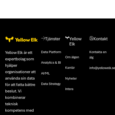
Footer
Tjänster
Yellow
Kontakt
Elk
Data Platform
Kontakta en
Yellow Elk är ett
Om älgen
älg
expertbolag som
Analytics & BI
hjälper
Karriär
info@yellowelk.s
organisationer att
AI/ML
använda sin data
Nyheter
Data Strategy
för att fatta bättre
Intera
beslut. Vi
kombinerar
teknisk
kompetens med