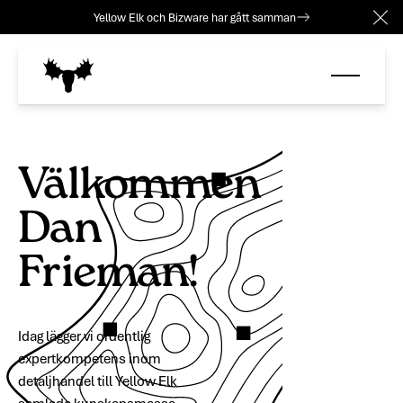
Yellow Elk och Bizware har gått samman
Clo
Välkommen
Dan
Frieman!
Idag lägger vi ordentlig
expertkompetens inom
detaljhandel till Yellow Elk