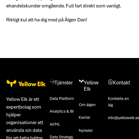
ehandelskunder omgående. Full fart direkt som vanligt.
Riktigt kul att ha dig med på Älgen Dan!
Footer
Tjänster
Yellow
Kontakt
Elk
Data Platform
Kontakta en
Yellow Elk är ett
Om älgen
älg
expertbolag som
Analytics & BI
hjälper
Karriär
info@yellowelk.s
organisationer att
AI/ML
använda sin data
Nyheter
Data Strategy
för att fatta bättre