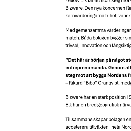
Yellow Elk tar ett stort steg m
Bizware. Den nya koncernen får
kärnvärderingarna frihet, väns
Med gemensamma värderingar, li
match. Båda bolagen bygger sin
trivsel, innovation och långsikti
”Det här är början på något s
entreprenörsanda. Genom att k
steg mot att bygga Nordens f
– Rikard ”Bibo” Granqvist, med
Bizware har en stark position 
Elk har en bred geografisk närv
Tillsammans skapar bolagen en u
accelerera tillväxten i hela Nor