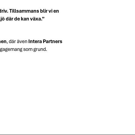
riv. Tillsammans blir vi en
jö där de kan växa.”
nen
, där även
Intera Partners
 engagemang som grund.