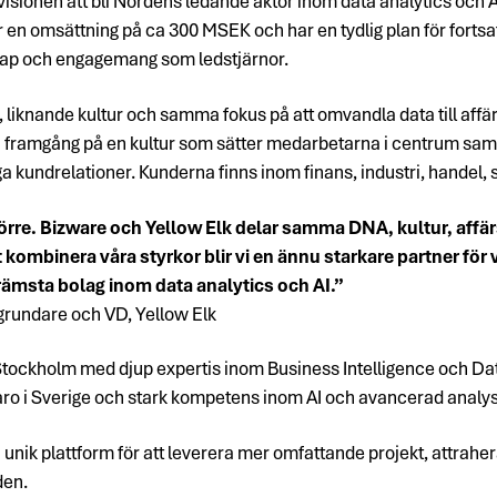
ot visionen att bli Nordens ledande aktör inom data analytics o
 en omsättning på ca 300 MSEK och har en tydlig plan för forts
kap och engagemang som ledstjärnor.
knande kultur och samma fokus på att omvandla data till affärs
 framgång på en kultur som sätter medarbetarna i centrum samt 
ga kundrelationer. Kunderna finns inom finans, industri, handel, s
törre. Bizware och Yellow Elk delar samma DNA, kultur, affä
ombinera våra styrkor blir vi en ännu starkare partner för v
rämsta bolag inom data analytics och AI.”
grundare och VD, Yellow Elk
i Stockholm med djup expertis inom Business Intelligence och 
aro i Sverige och stark kompetens inom AI och avancerad analys
nik plattform för att leverera mer omfattande projekt, attraher
den.