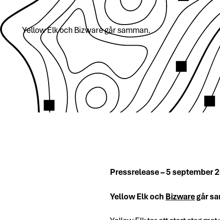
Yellow Elk och Bizware går samman.
Pressrelease – 5 september 
Yellow Elk och
Bizware
går sa