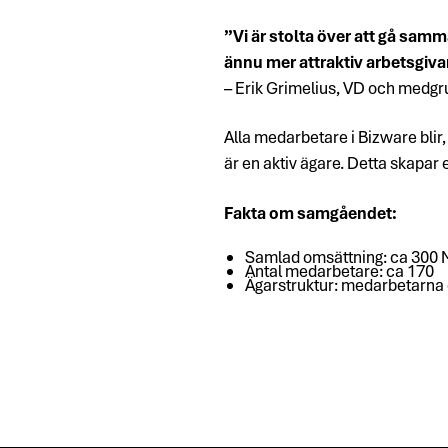
”Vi är stolta över att gå sam
ännu mer attraktiv arbetsgiva
– Erik Grimelius, VD och medgr
Alla medarbetare i Bizware blir,
är en aktiv ägare. Detta skapa
Fakta om samgåendet:
Samlad omsättning: ca 300
Antal medarbetare: ca 170
Ägarstruktur: medarbetarna o