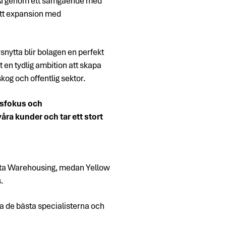
ch AI genom ett samgående med
att expansion med
nytta blir bolagen en perfekt
en tydlig ambition att skapa
kog och offentlig sektor.
rsfokus och
åra kunder och tar ett stort
Data Warehousing, medan Yellow
.
a de bästa specialisterna och