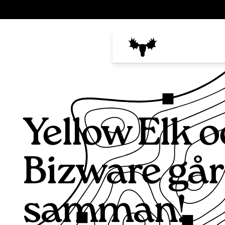
Yellow Elk 
Bizware går
samman!