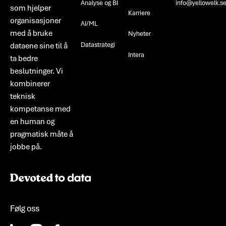
Analyse og BI
info@yellowelk.s
som hjelper
Karriere
organisasjoner
AI/ML
med å bruke
Nyheter
Datastrategi
dataene sine til å
Intera
ta bedre
beslutninger. Vi
kombinerer
teknisk
kompetanse med
en human og
pragmatisk måte å
jobbe på.
Følg oss