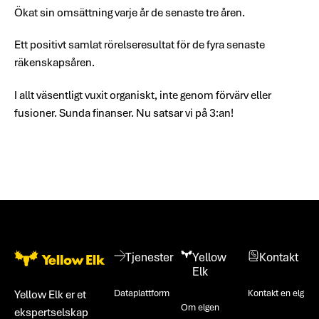
Ökat sin omsättning varje år de senaste tre åren.
Ett positivt samlat rörelseresultat för de fyra senaste
räkenskapsåren.
I allt väsentligt vuxit organiskt, inte genom förvärv eller
fusioner. Sunda finanser. Nu satsar vi på 3:an!
Bunntekst
Tjenester
Yellow
Kontakt
Elk
Dataplattform
Kontakt en elg
Yellow Elk er et
Om elgen
ekspertselskap