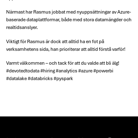
Närmast har Rasmus jobbat med nyuppsättningar av Azure-
baserade dataplattformar, både med stora datamängder och
realtidsanslyer.
Viktigt för Rasmus är dock att alltid ha en fot på
verksamhetens sida, han prioriterar att alltid förstå varför!
Varmt välkommen – och tack för att du valde att bli älg!
#devotedtodata #hiring #analytics #azure #powerbi
#datalake #databricks #pyspark
Bunntekst