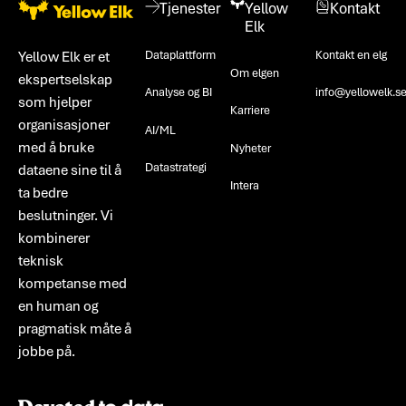
Tjenester
Yellow
Kontakt
Elk
Dataplattform
Kontakt en elg
Yellow Elk er et
Om elgen
ekspertselskap
Analyse og BI
info@yellowelk.s
som hjelper
Karriere
organisasjoner
AI/ML
med å bruke
Nyheter
Datastrategi
dataene sine til å
Intera
ta bedre
beslutninger. Vi
kombinerer
teknisk
kompetanse med
en human og
pragmatisk måte å
jobbe på.