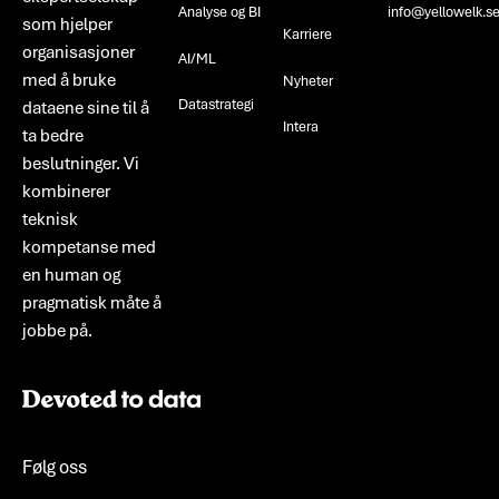
Analyse og BI
info@yellowelk.s
som hjelper
Karriere
organisasjoner
AI/ML
med å bruke
Nyheter
Datastrategi
dataene sine til å
Intera
ta bedre
beslutninger. Vi
kombinerer
teknisk
kompetanse med
en human og
pragmatisk måte å
jobbe på.
Følg oss