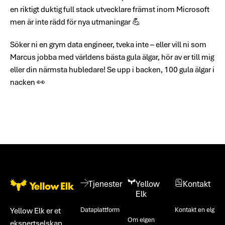
en riktigt duktig full stack utvecklare främst inom Microsoft
men är inte rädd för nya utmaningar 💪
Söker ni en grym data engineer, tveka inte – eller vill ni som
Marcus jobba med världens bästa gula älgar, hör av er till mig
eller din närmsta hubledare! Se upp i backen, 100 gula älgar i
nacken 👀
Bunntekst
Tjenester
Yellow
Kontakt
Elk
Dataplattform
Kontakt en elg
Yellow Elk er et
Om elgen
ekspertselskap