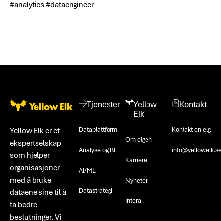
#analytics #dataengineer
Bunntekst
Tjenester
Yellow
Kontakt
Elk
Dataplattform
Kontakt en elg
Yellow Elk er et
Om elgen
ekspertselskap
Analyse og BI
info@yellowelk.s
som hjelper
Karriere
organisasjoner
AI/ML
med å bruke
Nyheter
Datastrategi
dataene sine til å
Intera
ta bedre
beslutninger. Vi