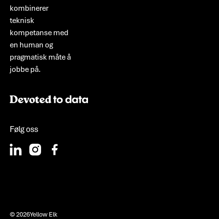
kombinerer
teknisk
kompetanse med
en human og
pragmatisk måte å
jobbe på.
Følg oss
©
2026
Yellow Elk