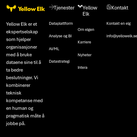
Tjenester
Yellow
Kontakt
Elk
Dataplattform
Kontakt en elg
Yellow Elk er et
Om elgen
ekspertselskap
Analyse og BI
info@yellowelk.s
som hjelper
Karriere
organisasjoner
AI/ML
med å bruke
Nyheter
Datastrategi
dataene sine til å
Intera
ta bedre
beslutninger. Vi
kombinerer
teknisk
kompetanse med
en human og
pragmatisk måte å
jobbe på.