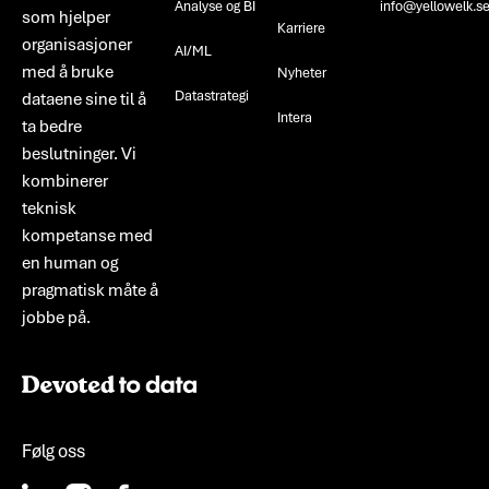
Analyse og BI
info@yellowelk.s
som hjelper
Karriere
organisasjoner
AI/ML
med å bruke
Nyheter
Datastrategi
dataene sine til å
Intera
ta bedre
beslutninger. Vi
kombinerer
teknisk
kompetanse med
en human og
pragmatisk måte å
jobbe på.
Følg oss