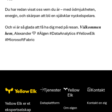
Du har redan visat oss vem du är – med ödmjukheten,
energin, och skärpan att bli en självklar nyckelspelare.
Och vi är så glada att få ha dig med på resan. 𝑽ä𝒍𝒌𝒐𝒎𝒎𝒆𝒏
𝒉𝒆𝒎, Alexander 💛 #Älgen #DataAnalytics #YellowElk
#MicrosoftFabric
Bunntekst
Tjenester
Yellow
Kontakt
Elk
Dataplattform
Kontakt en elg
Yellow Elk er et
Om elgen
ekspertselskap