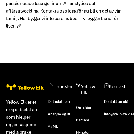
passionerade talanger inom AI, analytics och
affärsutveckling. Kontakta oss idag för att bli en del av vår
familj. Här bygger vi inte bara hubbar – vi bygger band för
livet. 🎉
Bunntekst
Tjenester
Yellow
Kontakt
Elk
Dataplattform
Kontakt en elg
Yellow Elk er et
Om elgen
ekspertselskap
Analyse og BI
info@yellowelk.s
som hjelper
Karriere
organisasjoner
AI/ML
med å bruke
Nyheter