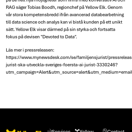
RAG säger Tobias Boodh, regionchef på Yellow Elk. Genom
vår stora kompetensbredd ifrån avancerad databearbetning
till data science och analys kan vi bistå kunden på ett unikt
sätt. Yellow Elk visar därmed på sin styrka och fortsatta
fokus på devisen "Devoted to Data".
Läs mer i pressreleasen:
https://www.mynewsdesk.com/se/familjensjurist/pressreleas
jurist-ska-utveckla-sveriges-foersta-ai-jurist-3330246?
utm_campaign=Alert&utm_source=alert&utm_medium=emai
Footer
Services
Yellow
Contact