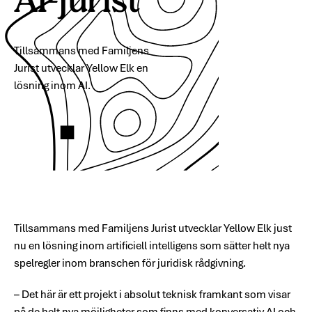
AI-jurist
Tillsammans med Familjens
Jurist utvecklar Yellow Elk en
lösning inom AI.
Tillsammans med Familjens Jurist utvecklar Yellow Elk just
nu en lösning inom artificiell intelligens som sätter helt nya
spelregler inom branschen för juridisk rådgivning.
– Det här är ett projekt i absolut teknisk framkant som visar
på de helt nya möjligheter som finns med konversativ AI och