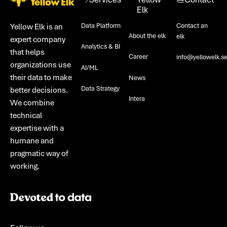
Elk
Data Platform
Contact an
Yellow Elk is an
About the elk
elk
expert company
Analytics & BI
that helps
Career
info@yellowelk.s
organizations use
AI/ML
their data to make
News
Data Strategy
better decisions.
Intera
We combine
technical
expertise with a
humane and
pragmatic way of
working.