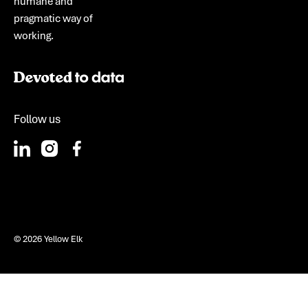
humane and
pragmatic way of
working.
Follow us
©
2026
Yellow Elk