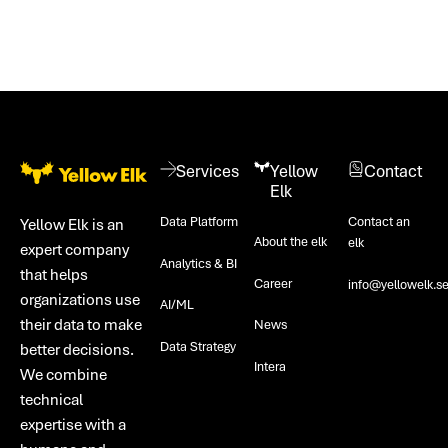
Footer
Services
Yellow
Contact
Elk
Data Platform
Contact an
Yellow Elk is an
About the elk
elk
expert company
Analytics & BI
that helps
Career
info@yellowelk.s
organizations use
AI/ML
their data to make
News
Data Strategy
better decisions.
Intera
We combine
technical
expertise with a