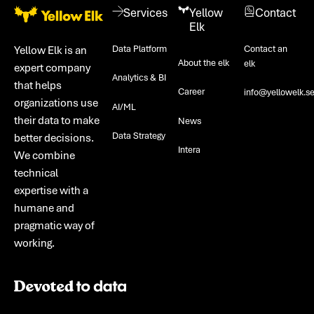
Services
Yellow
Contact
Elk
Data Platform
Contact an
Yellow Elk is an
About the elk
elk
expert company
Analytics & BI
that helps
Career
info@yellowelk.s
organizations use
AI/ML
their data to make
News
Data Strategy
better decisions.
Intera
We combine
technical
expertise with a
humane and
pragmatic way of
working.