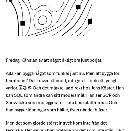
mer.
Fredag. Känslan av att något riktigt bra just börjat.
Alla kan bygga något som funkar just nu. Men att bygga för
framtiden? Det kräver tålamod, integritet – och ett tydligt
varför. ⏳🤝⚙️ Och det märkte jag direkt hos Jens Köster. Han
kan SQL som andra kan sitt modersmål. Han ser GCP och
Snowflake som möjliggörare – inte bara plattformar. Och
han bygger lösningar som håller, även när det blåser.
Men det som gjorde störst intryck kom inte från det
tekniska. Det var hur han pratade om det som inte står i CV:t.