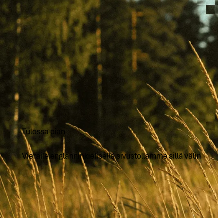
Tulossa pian
Vieraile englanninkielisellä sivustollamme sillä välin