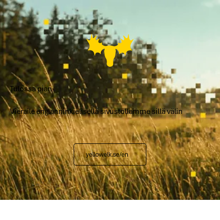
Tulossa pian
Vieraile englanninkielisellä sivustollamme sillä välin
yellowelk.se/en