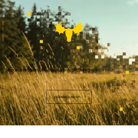
Tulossa pian
Vieraile englanninkielisellä sivustollamme sillä välin
yellowelk.se/en