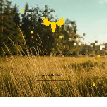
Tulossa pian
Vieraile englanninkielisellä sivustollamme sillä välin
yellowelk.se/en